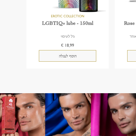
LGBTIQ+ lube - 150ml
Rose 
אחד
ג'ל לעיסוי
€ 18,99