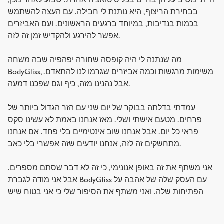
הייתי משיב עליהן בחיים בכל סיטואציה אחרת. שבוע לאחר מכן,
בבחירת הריצוף, היא נותנת לי חבילה. עם העצה להשתמש
בכמות בנדיבות, במיוחד ברגעים הראשונים. ועם האביזרים
אפשר להירגע ולהקדיש זמן זה לזה.
מה שנתנה לי היה קופסה שחורה יפהפיה שבה משחה
BodyGliss, משימות מרגשות וכמה אביזרים שגרמו לנו להתאדם.
אבל נהנינו מזה, כיף וגם שפכנו דמעה.
עמדתי בדלתה בבוקר של יום שני עם הזר הגדול ביותר של
פרחים. מטעם אישתי ושלי. מאז אנחנו באמת לא עשינו סקס
פראי כל יום. אבל אנחנו שוב אינטימיים בלי פחד. אם אנחנו
מתחשקים זה לזה, אנחנו יודעים שזה אפשרי בלי כאב.
אני משתף את זה באופן אנונימי, כי זה לא דבר שסתם מספרים.
אבל אני מודה לגברת BodyGliss עם העסק שלה של אהבה על
הפתיחות שלה. ואני משתף את הסיפור שלי כי אני בטוח שיש