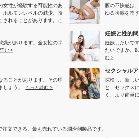
の女性が経験する可能性のあ
膣の不快感は
、ホルモンレベルの減少、授
ゆる状態を指
こされることがあります。こ
妊娠と性的問
乾燥があります。全女性の半
妊娠したいで
たいですか。Bo
読む >
む >
セクシャルア
なることがあります。その理
探検し、新し
みましょう。
と、セックス
もっと読む >
く、より簡単
で注文できる、最も売れている潤滑剤製品です。