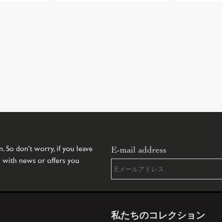
E-mail address
 So don't worry, if you leave
u with news or offers you
私たちのコレクション