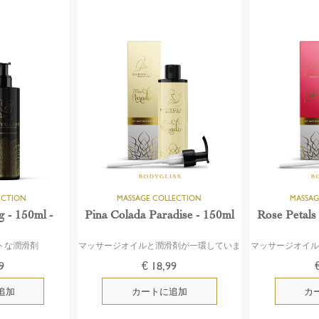
ng - 150ml -
Pina Colada Paradise - 150ml
Rose Petals
トな潤滑剤
マッサージオイルと潤滑剤が一環していま
マッサージオイ
す
9
€ 18,99