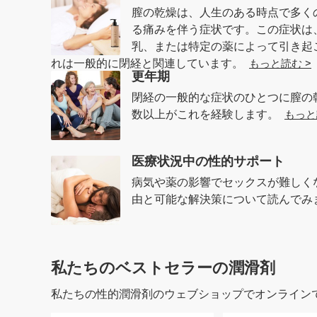
膣の乾燥は、人生のある時点で多く
る痛みを伴う症状です。この症状は
乳、または特定の薬によって引き起
れは一般的に閉経と関連しています。
もっと読む >
更年期
閉経の一般的な症状のひとつに膣の
数以上がこれを経験します。
もっと
医療状況中の性的サポート
病気や薬の影響でセックスが難しく
由と可能な解決策について読んで
私たちのベストセラーの潤滑剤
私たちの性的潤滑剤のウェブショップでオンライン