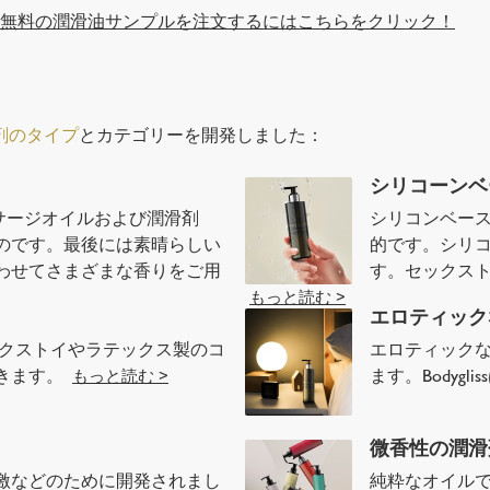
、
無料の潤滑油サンプルを注文するにはこちらをクリック！
剤のタイプ
とカテゴリーを開発しました：
シリコーンベ
マッサージオイルおよび潤滑剤
シリコンベー
のです。最後には素晴らしい
的です。シリ
わせてさまざまな香りをご用
す。セックス
もっと読む >
エロティック
ックストイやラテックス製のコ
エロティック
できます。
ます。Bodyg
もっと読む >
微香性の潤滑
激などのために開発されまし
純粋なオイル