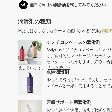
無料で当社の
潤滑油を試してみてください
TIP
潤滑剤の種類
私たちはさまざまなケースで使用される特別な
潤滑
ジメチコンベースの潤滑剤
Bodyglissのジメチコンベースの
は、官能的なマッサージのためのも
セックスにつながります。好みに合
意しています。
もっと読む >
水性潤滑剤
水性の潤滑剤はPH中性であり、セ
ンドームと一緒に使用することが
医療サポート用潤滑剤
女性の膣の不快感、例えば乾燥や刺