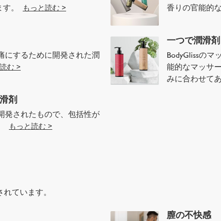
します。
香りの官能的
もっと読む >
一つで潤滑剤
痛にするために開発された潤
BodyGlis
能的なマッサ
読む >
みに合わせて
潤滑剤
開発されたもので、包括性が
す。
もっと読む >
されています。
膣の不快感