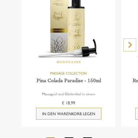
Pina Colada Paradise - 150ml
Re
Massageöl und Gleitmittel in einem
€ 18,99