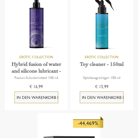
Hybrid fusion of water
Toy cleaner - 150ml
and silicone lubricant -
150ml
Fusion-Schmiermittel 150 ml
Spielzeugreiniger 150 ml
€ 16,99
€ 15,99
-44,469%