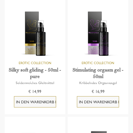
Höchster Preis
Name A-Z
Name Z-A
Neueste Produkte
Älteste Produkte
Silky soft gliding - 50ml -
Stimulating orgasm gel -
pure
50ml
Seidenweiches Gleitmittel
Kribbelndes Orgasmusgel
€ 14,99
€ 16,99