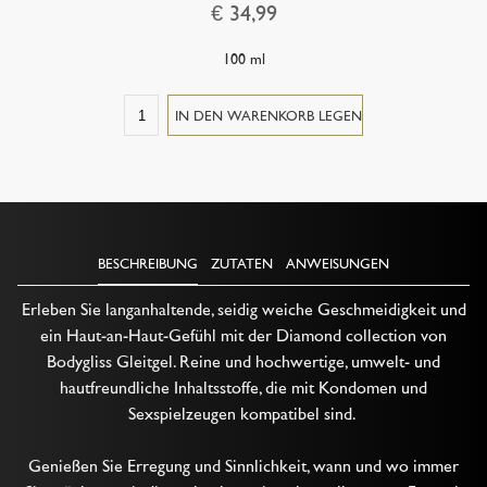
€ 34,99
Sexspielzeug kompatibel sind. Genießen Sie Aufregung und
Sinnlichkeit, wo und wann immer Sie wollen, mit dieser
100 ml
hochwertigen hypoallergenen Formel, die in unserem eigenen
niederländischen Labor entwickelt und hergestellt wird. Das
pure wie Diamanten Gleitmittel ist geruchlos und frei vo
BESCHREIBUNG
ZUTATEN
ANWEISUNGEN
Erleben Sie langanhaltende, seidig weiche Geschmeidigkeit und
ein Haut-an-Haut-Gefühl mit der Diamond collection von
Bodygliss Gleitgel. Reine und hochwertige, umwelt- und
hautfreundliche Inhaltsstoffe, die mit Kondomen und
Sexspielzeugen kompatibel sind.
Genießen Sie Erregung und Sinnlichkeit, wann und wo immer