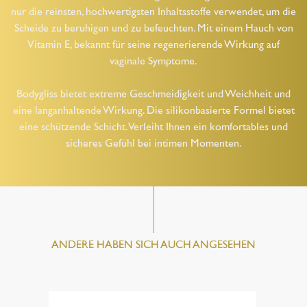
nur die reinsten, hochwertigsten Inhaltsstoffe verwendet, um die
Scheide zu beruhigen und zu befeuchten. Mit einem Hauch von
Vitamin E, bekannt für seine regenerierende Wirkung auf
vaginale Symptome.
Bodygliss bietet extreme Geschmeidigkeit und Weichheit und
eine langanhaltende Wirkung. Die silikonbasierte Formel bietet
eine schützende Schicht. Verleiht Ihnen ein komfortables und
sicheres Gefühl bei intimen Momenten.
ANDERE HABEN SICH AUCH ANGESEHEN