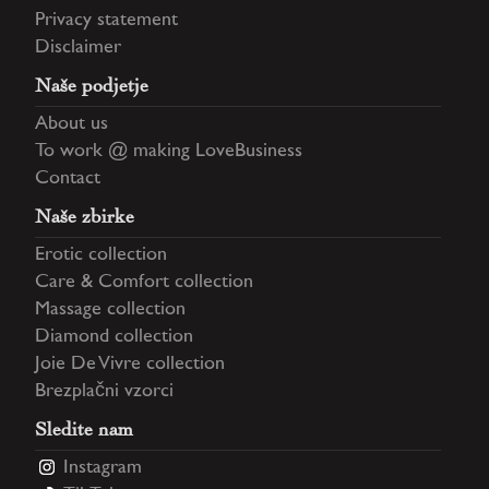
Privacy statement
Disclaimer
Naše podjetje
About us
To work @ making LoveBusiness
Contact
Naše zbirke
Erotic collection
Care & Comfort collection
Massage collection
Diamond collection
Joie De Vivre collection
Brezplačni vzorci
Sledite nam
Instagram