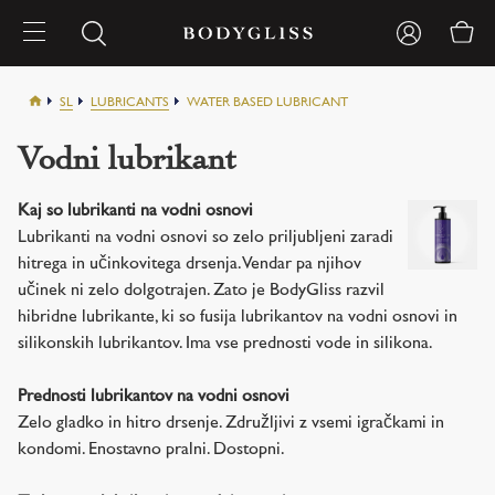
SL
LUBRICANTS
WATER BASED LUBRICANT
Vodni lubrikant
Kaj so lubrikanti na vodni osnovi
Lubrikanti na vodni osnovi so zelo priljubljeni zaradi
hitrega in učinkovitega drsenja. Vendar pa njihov
učinek ni zelo dolgotrajen. Zato je BodyGliss razvil
hibridne lubrikante, ki so fusija lubrikantov na vodni osnovi in
silikonskih lubrikantov. Ima vse prednosti vode in silikona.
Prednosti lubrikantov na vodni osnovi
Zelo gladko in hitro drsenje. Združljivi z vsemi igračkami in
kondomi. Enostavno pralni. Dostopni.