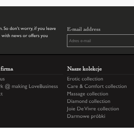
E-mail address
 So don't worry, if you leave
u with news or offers you
 firma
Nasze kolekcje
us
Erotic collection
k @ making LoveBusiness
Care & Comfort collection
ct
Massage collection
Diamond collection
Joie De Vivre collection
Darmowe próbki