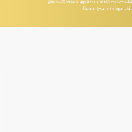
gładkość oraz długotrwały efekt wprowadzą 
Romantyczny i elegancki 