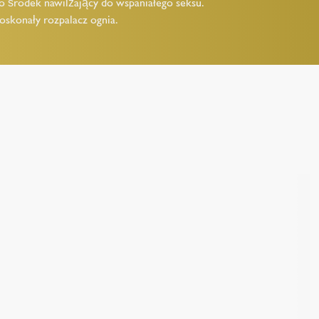
ko środek nawilżający do wspaniałego seksu.
oskonały rozpalacz ognia.