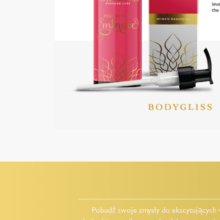
Pobudź swoje zmysły do ekscytujących 