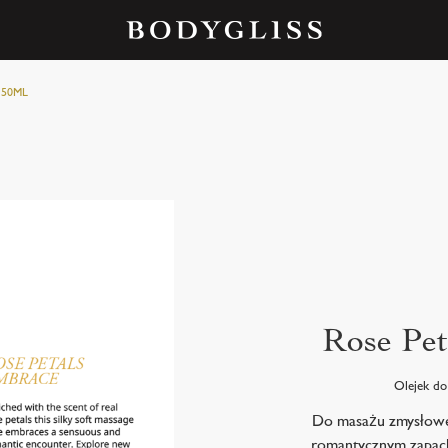
150ML
Rose Pet
Olejek do
Do masażu zmysłoweg
romantycznym zapac