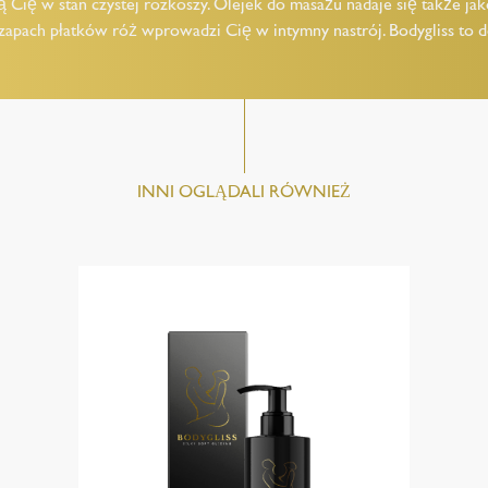
Cię w stan czystej rozkoszy. Olejek do masażu nadaje się także ja
zapach płatków róż wprowadzi Cię w intymny nastrój. Bodygliss to d
INNI OGLĄDALI RÓWNIEŻ