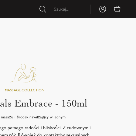
als Embrace - 150ml
 masażu i środek nawilżający w jednym
o pełnego radości i bliskości. Z cudownym i
hem róż. Również do kontaktów seksualnych.