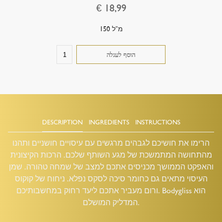
€ 18,99
150 מ”ל
DESCRIPTION
INGREDIENTS
INSTRUCTIONS
הרימו את חושיכם לגבהים מרגשים עם עיסויים חושניים ותהנו
מהתחושה המתמשכת של מגע השותף שלכם. הרכות הקיצונית
והאפקט הממושך מכניסים אתכם למצב של שמחה טהורה. שמן
העיסוי מתאים גם כחומר סיכה לסקס נפלא. ניחוח של קוקוס
ורום מעביר אתכם ליעד רחוק במחשבותיכם. Bodygliss הוא
המדליק המושלם.