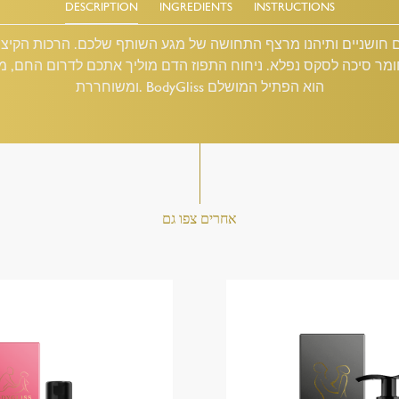
DESCRIPTION
INGREDIENTS
INSTRUCTIONS
ם חושניים ותיהנו מרצף התחושה של מגע השותף שלכם. הרכות הקי
מר סיכה לסקס נפלא. ניחוח התפוז הדם מוליך אתכם לדרום החם, מח
ומשוחררת. BodyGliss הוא הפתיל המושלם
אחרים צפו גם