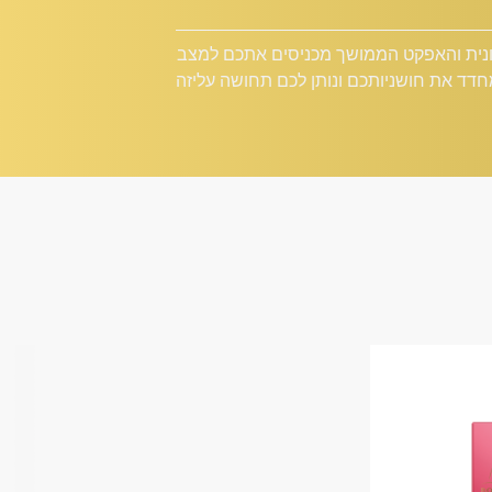
צונית והאפקט הממושך מכניסים אתכם למצב
דד את חושניותכם ונותן לכם תחושה עליזה