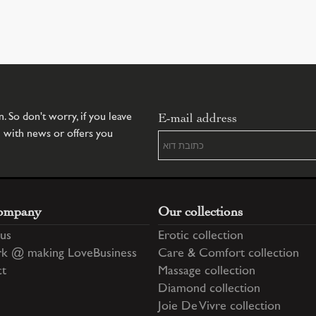
E-mail address
 So don't worry, if you leave
u with news or offers you
ompany
Our collections
us
Erotic collection
k @ making LoveBusiness
Care & Comfort collection
ct
Massage collection
Diamond collection
Joie De Vivre collection