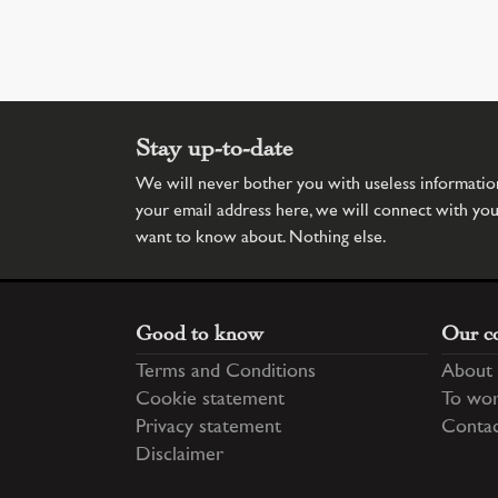
Stay up-to-date
We will never bother you with useless information.
your email address here, we will connect with yo
want to know about. Nothing else.
Good to know
Our c
Terms and Conditions
About 
Cookie statement
To wor
Privacy statement
Conta
Disclaimer