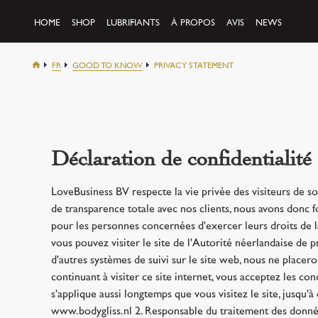
HOME
SHOP
LUBRIFIANTS
À PROPOS
AVIS
NEWS
FR
GOOD TO KNOW
PRIVACY STATEMENT
Déclaration de confidentialité
LoveBusiness BV respecte la vie privée des visiteurs de so
de transparence totale avec nos clients, nous avons donc fo
pour les personnes concernées d'exercer leurs droits de l
vous pouvez visiter le site de l'Autorité néerlandaise de p
d'autres systèmes de suivi sur le site web, nous ne placer
continuant à visiter ce site internet, vous acceptez les cond
s'applique aussi longtemps que vous visitez le site, jusqu'
www.bodygliss.nl 2. Responsable du traitement des donnée