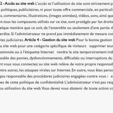
 2 - Accès au site web
L'accès et l'utilisation du site sont strictement 
politiques, publicitaires, ni pour toute offre commerciale, en particul
, commentaires, illustrations, (images animées), vidéos, sons, ainsi q
t tous les composants utilisés sur ce site, sont protégés par les droits 
uelque manière que ce soit, de l'ensemble ou seulement d'une partie de
interdite. Si l'administrateur ne prend pas immédiatement de mesure c
es judiciaires.
Article 4 - Gestion du site web
Pour la bonne gestion d
e du site web pour une catégorie spécifique de visiteurs · supprimer 
rnationale ou à l'étiquette Internet · rendre le site temporairement in
sable des pannes, dysfonctionnements, difficultés ou interruptions du 
ont vous vous connectez au site web relève de votre propre responsab
re autres, les attaques virales sur Internet. En outre, vous êtes pe
pas responsable des procédures judiciaires engagées contre vous : · en
ermes de cette politique de confidentialité L'administrateur n'est pas 
 utilisation du site web. Vous devez vous abstenir de toute action c