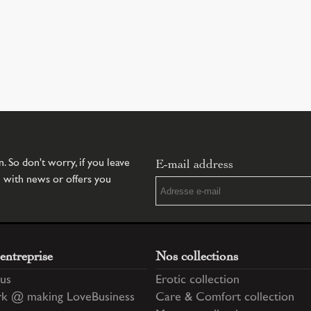
E-mail address
 So don't worry, if you leave
u with news or offers you
entreprise
Nos collections
us
Erotic collection
k @ making LoveBusiness
Care & Comfort collection