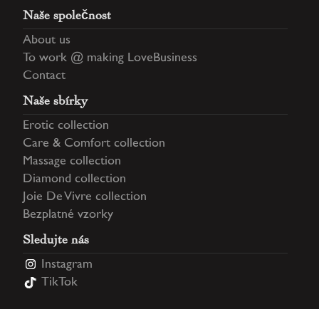
Naše společnost
About us
To work @ making LoveBusiness
Contact
Naše sbírky
Erotic collection
Care & Comfort collection
Massage collection
Diamond collection
Joie De Vivre collection
Bezplatné vzorky
Sledujte nás
Instagram
TikTok