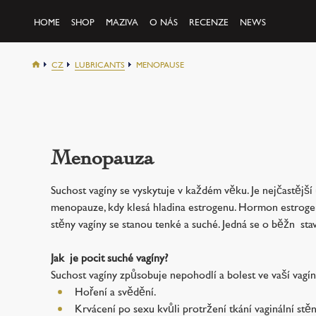
HOME
SHOP
MAZIVA
O NÁS
RECENZE
NEWS
CZ
LUBRICANTS
MENOPAUSE
Menopauza
Suchost vagíny se vyskytuje v každém věku. Je nejčastěj
menopauze, kdy klesá hladina estrogenu. Hormon estrogen
stěny vagíny se stanou tenké a suché. Jedná se o běžný sta
Jaký je pocit suché vagíny?
Suchost vagíny způsobuje nepohodlí a bolest ve vaší vagí
Hoření a svědění.
Krvácení po sexu kvůli protržení tkání vaginální stěn