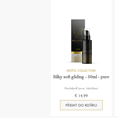
Silky soft gliding - 50ml - pure
Hedvábně jemný lubrikant
€ 14,99