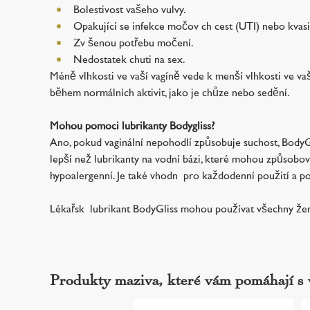
Bolestivost vašeho vulvy.
Opakující se infekce močových cest (UTI) nebo kvas
Zvýšenou potřebu močení.
Nedostatek chuti na sex.
Méně vlhkosti ve vaší vagíně vede k menší vlhkosti ve vaš
během normálních aktivit, jako je chůze nebo sedění.
Mohou pomoci lubrikanty Bodygliss?
Ano, pokud vaginální nepohodlí způsobuje suchost, Body
lepší než lubrikanty na vodní bázi, které mohou způsobova
hypoalergenní. Je také vhodný pro každodenní použití a p
Lékařský lubrikant BodyGliss mohou používat všechny ženy
Produkty maziva, které vám pomáhají s