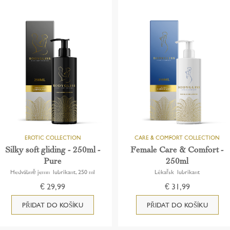
Silky soft gliding - 250ml -
Female Care & Comfort -
Pure
250ml
Hedvábně jemný lubrikant, 250 ml
Lékařský lubrikant
€ 29,99
€ 31,99