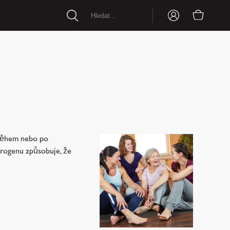
 během nebo po
trogenu způsobuje, že