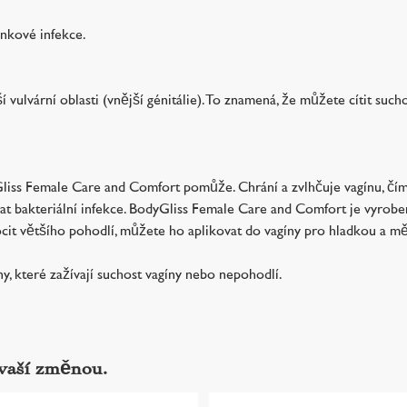
inkové infekce.
í vulvární oblasti (vnější génitálie). To znamená, že můžete cítit su
Gliss Female Care and Comfort pomůže. Chrání a zvlhčuje vagínu, č
t bakteriální infekce. BodyGliss Female Care and Comfort je vyroben 
ocit většího pohodlí, můžete ho aplikovat do vagíny pro hladkou a m
, které zažívají suchost vagíny nebo nepohodlí.
 vaší změnou.