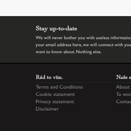
Stay up-to-date
We will never bother you with useless information.
your email address here, we will connect with yo
want to know about. Nothing else.
Rád to vím.
Naše 
Terms and Conditions
About 
Cookie statement
To wor
Privacy statement
Conta
Disclaimer