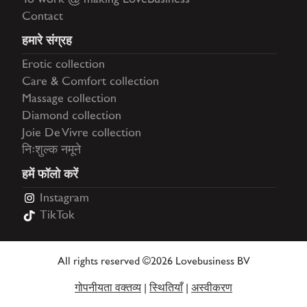
To work @ making LoveBusiness
Contact
हमारे संग्रह
Erotic collection
Care & Comfort collection
Massage collection
Diamond collection
Joie De Vivre collection
निःशुल्क नमूने
हमें फॉलो करें
Instagram
TikTok
All rights reserved ©2026 Lovebusiness BV
गोपनीयता वक्तव्य
|
स्थितियाँ
|
अस्वीकरण